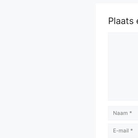
Plaats 
Reactie
Naam
E-
mail