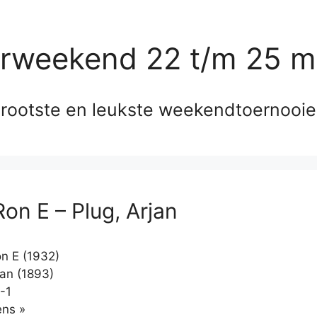
erweekend 22 t/m 25 m
rootste en leukste weekendtoernooi
Ron E – Plug, Arjan
on E (1932)
jan (1893)
-1
Klikken
ns »