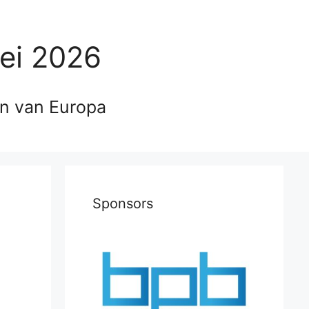
ei 2026
en van Europa
Sponsors