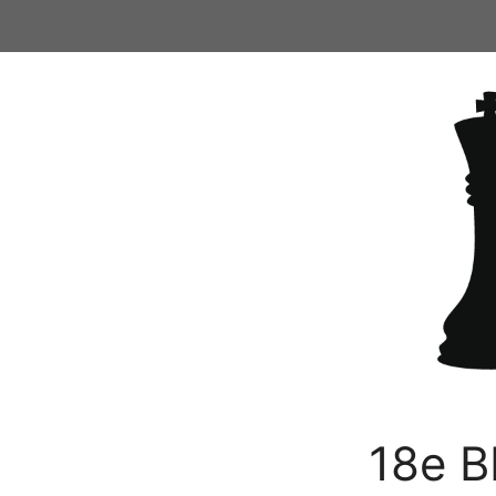
Ga
naar
de
inhoud
18e B