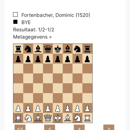
Fortenbacher, Dominic (1520)
BYE
Resultaat: 1/2-1/2
Klikken
Metagegevens »
om
te
openen.