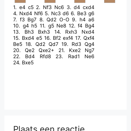
1.
e4
c5
2.
Nf3
Nc6
3.
d4
cxd4
4.
Nxd4
Nf6
5.
Nc3
d6
6.
Be3
g6
7.
f3
Bg7
8.
Qd2
O-O
9.
h4
a6
10.
g4
h5
11.
g5
Ne8
12.
f4
Bg4
13.
Bh3
Bxh3
14.
Rxh3
Nxd4
15.
Bxd4
e5
16.
Bf2
exf4
17.
Qxf4
Be5
18.
Qd2
Qd7
19.
Rd3
Qg4
20.
Qe2
Qxe2+
21.
Kxe2
Ng7
22.
Bd4
Rfd8
23.
Rad1
Ne6
24.
Bxe5
Plaats een reactie