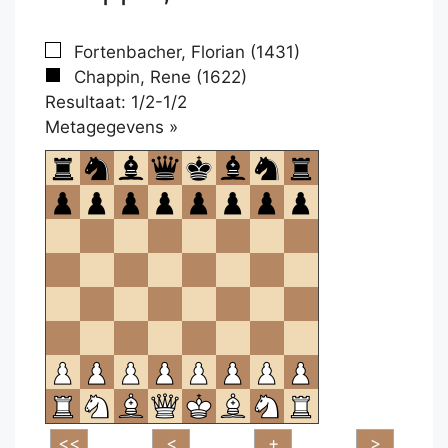
Fortenbacher, Florian (1431)
Chappin, Rene (1622)
Resultaat: 1/2-1/2
Klikken
Metagegevens »
om
te
openen.