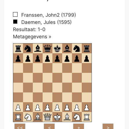
Franssen, John2 (1799)
Daemen, Jules (1595)
Resultaat: 1-0
Klikken
Metagegevens »
om
te
openen.