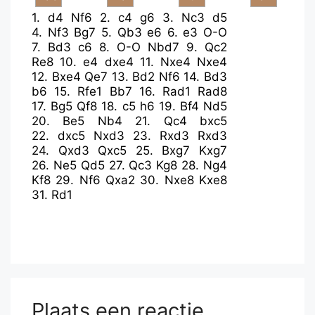
1.
d4
Nf6
2.
c4
g6
3.
Nc3
d5
4.
Nf3
Bg7
5.
Qb3
e6
6.
e3
O-O
7.
Bd3
c6
8.
O-O
Nbd7
9.
Qc2
Re8
10.
e4
dxe4
11.
Nxe4
Nxe4
12.
Bxe4
Qe7
13.
Bd2
Nf6
14.
Bd3
b6
15.
Rfe1
Bb7
16.
Rad1
Rad8
17.
Bg5
Qf8
18.
c5
h6
19.
Bf4
Nd5
20.
Be5
Nb4
21.
Qc4
bxc5
22.
dxc5
Nxd3
23.
Rxd3
Rxd3
24.
Qxd3
Qxc5
25.
Bxg7
Kxg7
26.
Ne5
Qd5
27.
Qc3
Kg8
28.
Ng4
Kf8
29.
Nf6
Qxa2
30.
Nxe8
Kxe8
31.
Rd1
Plaats een reactie