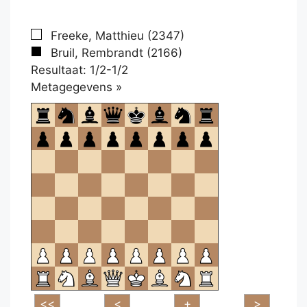
Freeke, Matthieu (2347)
Bruil, Rembrandt (2166)
Resultaat: 1/2-1/2
Klikken
Metagegevens »
om
te
openen.