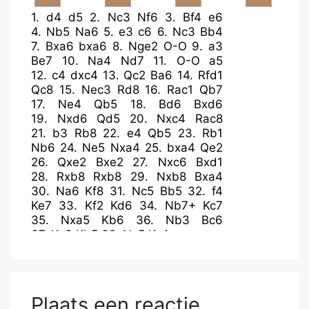
1.
d4
d5
2.
Nc3
Nf6
3.
Bf4
e6
4.
Nb5
Na6
5.
e3
c6
6.
Nc3
Bb4
7.
Bxa6
bxa6
8.
Nge2
O-O
9.
a3
Be7
10.
Na4
Nd7
11.
O-O
a5
12.
c4
dxc4
13.
Qc2
Ba6
14.
Rfd1
Qc8
15.
Nec3
Rd8
16.
Rac1
Qb7
17.
Ne4
Qb5
18.
Bd6
Bxd6
19.
Nxd6
Qd5
20.
Nxc4
Rac8
21.
b3
Rb8
22.
e4
Qb5
23.
Rb1
Nb6
24.
Ne5
Nxa4
25.
bxa4
Qe2
26.
Qxe2
Bxe2
27.
Nxc6
Bxd1
28.
Rxb8
Rxb8
29.
Nxb8
Bxa4
30.
Na6
Kf8
31.
Nc5
Bb5
32.
f4
Ke7
33.
Kf2
Kd6
34.
Nb7+
Kc7
35.
Nxa5
Kb6
36.
Nb3
Bc6
37.
Ke3
Kb5
38.
Nc5
Kc4
Plaats een reactie