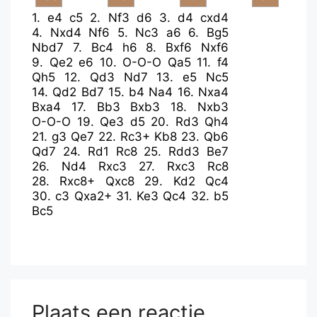
1.
e4
c5
2.
Nf3
d6
3.
d4
cxd4
4.
Nxd4
Nf6
5.
Nc3
a6
6.
Bg5
Nbd7
7.
Bc4
h6
8.
Bxf6
Nxf6
9.
Qe2
e6
10.
O-O-O
Qa5
11.
f4
Qh5
12.
Qd3
Nd7
13.
e5
Nc5
14.
Qd2
Bd7
15.
b4
Na4
16.
Nxa4
Bxa4
17.
Bb3
Bxb3
18.
Nxb3
O-O-O
19.
Qe3
d5
20.
Rd3
Qh4
21.
g3
Qe7
22.
Rc3+
Kb8
23.
Qb6
Qd7
24.
Rd1
Rc8
25.
Rdd3
Be7
26.
Nd4
Rxc3
27.
Rxc3
Rc8
28.
Rxc8+
Qxc8
29.
Kd2
Qc4
30.
c3
Qxa2+
31.
Ke3
Qc4
32.
b5
Bc5
Plaats een reactie