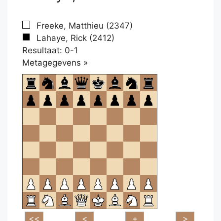
Freeke, Matthieu (2347)
Lahaye, Rick (2412)
Resultaat: 0-1
Klikken
Metagegevens »
om
te
openen.