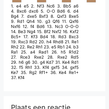
1.
e4
e5
2.
Nf3
Nc6
3.
Bb5
a6
4.
Bxc6
dxc6
5.
O-O
Bd6
6.
d4
Bg4
7.
dxe5
Bxf3
8.
Qxf3
Bxe5
9.
Rd1
Qh4
10.
g3
Qf6
11.
Qxf6
Nxf6
12.
f4
Bd6
13.
Nc3
O-O-O
14.
Be3
Ng4
15.
Bf2
Nxf2
16.
Kxf2
Bc5+
17.
Kf3
Bd4
18.
Rd3
Bxc3
19.
Rxc3
Rd2
20.
h4
Rhd8
21.
Re1
Rh2
22.
Re2
Rh1
23.
e5
Rb1
24.
b3
Ra1
25.
a4
Rad1
26.
h5
R1d2
27.
Rce3
Rxe2
28.
Rxe2
Rd5
29.
h6
g6
30.
g4
Kd7
31.
Ke4
Rd1
32.
f5
Rh1
33.
Kf4
gxf5
34.
gxf5
Ke7
35.
Rg2
Rf1+
36.
Ke4
Re1+
37.
Kf4
Plaats een reactie