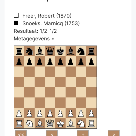
Freer, Robert (1870)
Snoeks, Marnicq (1753)
Resultaat: 1/2-1/2
Klikken
Metagegevens »
om
te
openen.