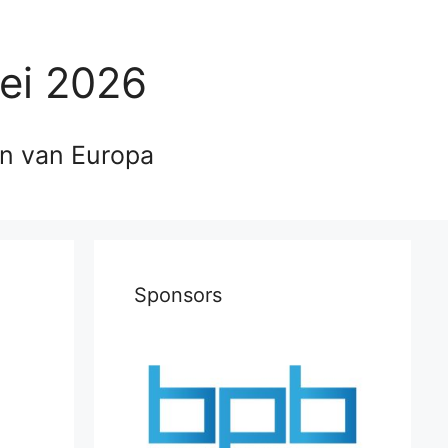
ei 2026
en van Europa
Sponsors