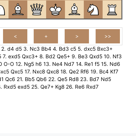
2.
d4
d5
3.
Nc3
Bb4
4.
Bd3
c5
5.
dxc5
Bxc3+
5
7.
exd5
Qxc3+
8.
Bd2
Qe5+
9.
Be3
Qxd5
10.
Nf3
O
O-O
12.
Ng5
h6
13.
Ne4
Nd7
14.
Re1
f5
15.
Nd6
Bxc5
Qxc5
17.
Nxc8
Qxc8
18.
Qe2
Rf6
19.
Bc4
Kf7
d1
Qc6
21.
Bb5
Qb6
22.
Qe5
Rd8
23.
Bd7
Nd5
4.
Rxd5
exd5
25.
Qe7+
Kg8
26.
Re6
Rxd7