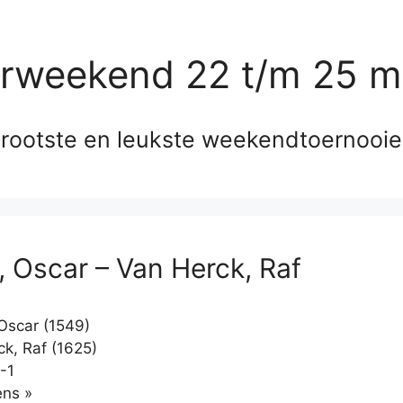
erweekend 22 t/m 25 m
rootste en leukste weekendtoernooi
s, Oscar – Van Herck, Raf
 Oscar (1549)
k, Raf (1625)
-1
Klikken
ns »