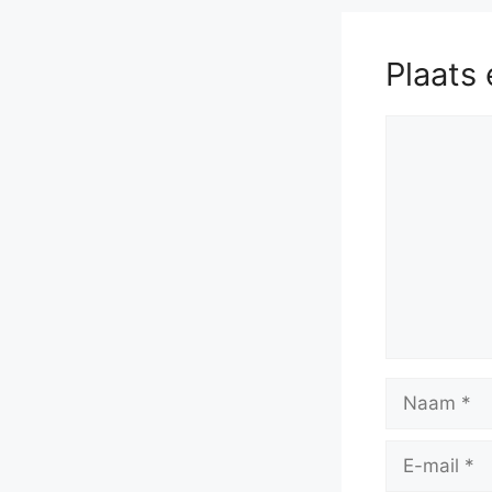
Plaats 
Reactie
Naam
E-
mail