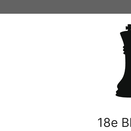
Ga
naar
de
inhoud
18e B