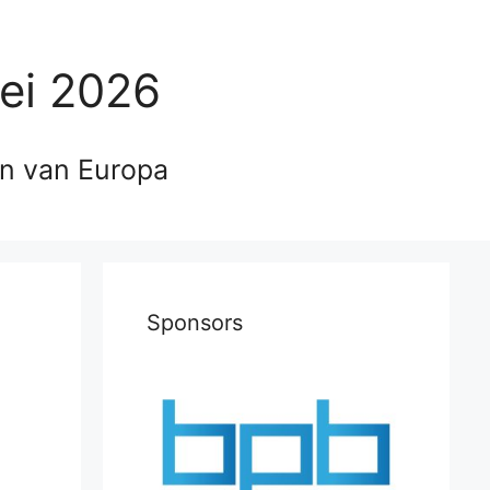
ei 2026
en van Europa
Sponsors