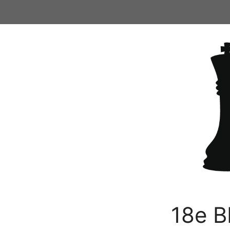
Ga
naar
de
inhoud
18e B