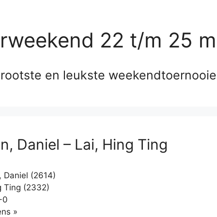
erweekend 22 t/m 25 m
rootste en leukste weekendtoernooi
, Daniel – Lai, Hing Ting
 Daniel (2614)
g Ting (2332)
-0
Klikken
ns »