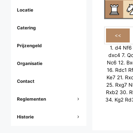
Locatie
Catering
Prijzengeld
1.
d4
Nf6
dxc4
7.
Q
Nc6
12.
Bx
Organisatie
16.
Rdc1
R
Ke7
21.
Rx
Contact
25.
Rxg7
N
Rxb2
30.
R
Reglementen
34.
Kg2
Rd
Historie