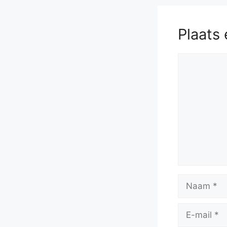
Plaats 
Reactie
Naam
E-
mail