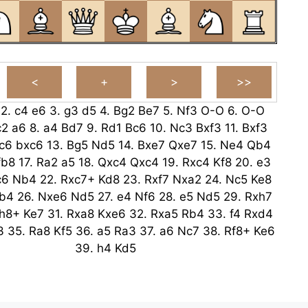
2.
c4
e6
3.
g3
d5
4.
Bg2
Be7
5.
Nf3
O-O
6.
O-O
c2
a6
8.
a4
Bd7
9.
Rd1
Bc6
10.
Nc3
Bxf3
11.
Bxf3
c6
bxc6
13.
Bg5
Nd5
14.
Bxe7
Qxe7
15.
Ne4
Qb4
fb8
17.
Ra2
a5
18.
Qxc4
Qxc4
19.
Rxc4
Kf8
20.
e3
c6
Nb4
22.
Rxc7+
Kd8
23.
Rxf7
Nxa2
24.
Nc5
Ke8
b4
26.
Nxe6
Nd5
27.
e4
Nf6
28.
e5
Nd5
29.
Rxh7
h8+
Ke7
31.
Rxa8
Kxe6
32.
Rxa5
Rb4
33.
f4
Rxd4
3
35.
Ra8
Kf5
36.
a5
Ra3
37.
a6
Nc7
38.
Rf8+
Ke6
39.
h4
Kd5