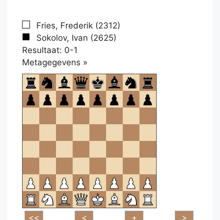
Fries, Frederik (2312)
Sokolov, Ivan (2625)
Resultaat: 0-1
Klikken
Metagegevens »
om
te
openen.