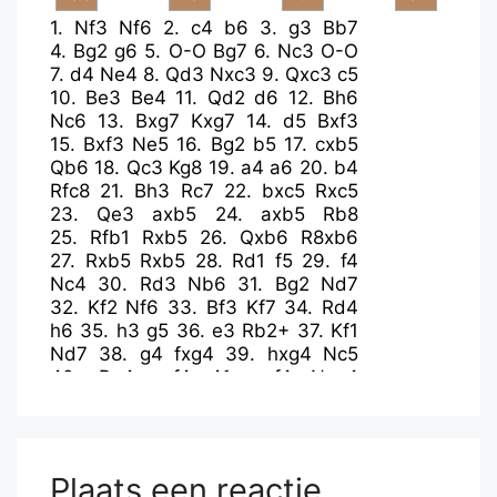
1.
Nf3
Nf6
2.
c4
b6
3.
g3
Bb7
4.
Bg2
g6
5.
O-O
Bg7
6.
Nc3
O-O
7.
d4
Ne4
8.
Qd3
Nxc3
9.
Qxc3
c5
10.
Be3
Be4
11.
Qd2
d6
12.
Bh6
Nc6
13.
Bxg7
Kxg7
14.
d5
Bxf3
15.
Bxf3
Ne5
16.
Bg2
b5
17.
cxb5
Qb6
18.
Qc3
Kg8
19.
a4
a6
20.
b4
Rfc8
21.
Bh3
Rc7
22.
bxc5
Rxc5
23.
Qe3
axb5
24.
axb5
Rb8
25.
Rfb1
Rxb5
26.
Qxb6
R8xb6
27.
Rxb5
Rxb5
28.
Rd1
f5
29.
f4
Nc4
30.
Rd3
Nb6
31.
Bg2
Nd7
32.
Kf2
Nf6
33.
Bf3
Kf7
34.
Rd4
h6
35.
h3
g5
36.
e3
Rb2+
37.
Kf1
Nd7
38.
g4
fxg4
39.
hxg4
Nc5
40.
Be4
gxf4
41.
exf4
Nxe4
42.
Rxe4
Rd2
43.
Re6
Rxd5
44.
Rxh6
Rd4
45.
Rh7+
Kf8
46.
Rh8+
Kg7
47.
Re8
Rxf4+
48.
Kg2
Kf7
Plaats een reactie