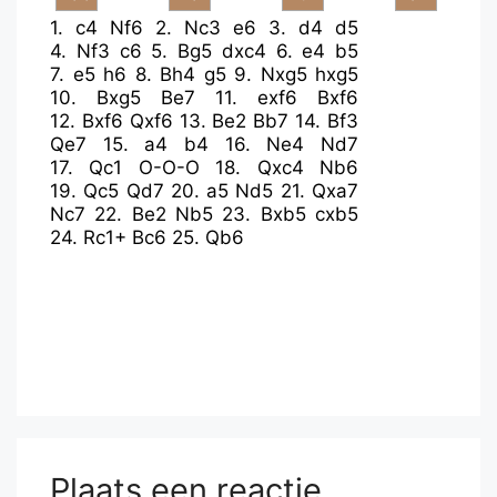
1.
c4
Nf6
2.
Nc3
e6
3.
d4
d5
4.
Nf3
c6
5.
Bg5
dxc4
6.
e4
b5
7.
e5
h6
8.
Bh4
g5
9.
Nxg5
hxg5
10.
Bxg5
Be7
11.
exf6
Bxf6
12.
Bxf6
Qxf6
13.
Be2
Bb7
14.
Bf3
Qe7
15.
a4
b4
16.
Ne4
Nd7
17.
Qc1
O-O-O
18.
Qxc4
Nb6
19.
Qc5
Qd7
20.
a5
Nd5
21.
Qxa7
Nc7
22.
Be2
Nb5
23.
Bxb5
cxb5
24.
Rc1+
Bc6
25.
Qb6
Plaats een reactie