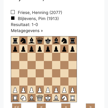
Friese, Henning (2077)
Blijlevens, Pim (1913)
Resultaat: 1-0
Klikken
Metagegevens »
om
te
openen.