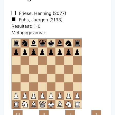
Friese, Henning (2077)
Fuhs, Juergen (2133)
Resultaat: 1-0
Klikken
Metagegevens »
om
te
openen.