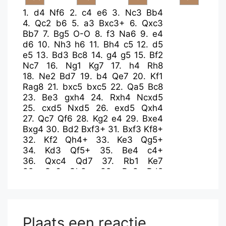
1.
d4
Nf6
2.
c4
e6
3.
Nc3
Bb4
4.
Qc2
b6
5.
a3
Bxc3+
6.
Qxc3
Bb7
7.
Bg5
O-O
8.
f3
Na6
9.
e4
d6
10.
Nh3
h6
11.
Bh4
c5
12.
d5
e5
13.
Bd3
Bc8
14.
g4
g5
15.
Bf2
Nc7
16.
Ng1
Kg7
17.
h4
Rh8
18.
Ne2
Bd7
19.
b4
Qe7
20.
Kf1
Rag8
21.
bxc5
bxc5
22.
Qa5
Bc8
23.
Be3
gxh4
24.
Rxh4
Ncxd5
25.
cxd5
Nxd5
26.
exd5
Qxh4
27.
Qc7
Qf6
28.
Kg2
e4
29.
Bxe4
Bxg4
30.
Bd2
Bxf3+
31.
Bxf3
Kf8+
32.
Kf2
Qh4+
33.
Ke3
Qg5+
34.
Kd3
Qf5+
35.
Be4
c4+
36.
Qxc4
Qd7
37.
Rb1
Ke7
38.
Qc6
Qh3+
39.
Be3
Rd8
40.
Rb7+
Kf8
41.
Qc7
Plaats een reactie