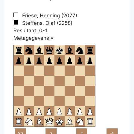
Friese, Henning (2077)
Steffens, Olaf (2258)
Resultaat: 0-1
Klikken
Metagegevens »
om
te
openen.