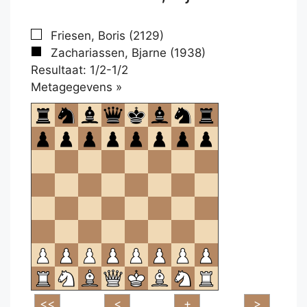
Friesen, Boris (2129)
Zachariassen, Bjarne (1938)
Resultaat: 1/2-1/2
Klikken
Metagegevens »
om
te
openen.