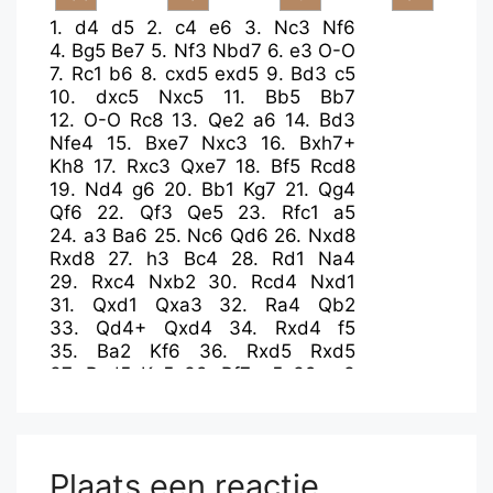
1.
d4
d5
2.
c4
e6
3.
Nc3
Nf6
4.
Bg5
Be7
5.
Nf3
Nbd7
6.
e3
O-O
7.
Rc1
b6
8.
cxd5
exd5
9.
Bd3
c5
10.
dxc5
Nxc5
11.
Bb5
Bb7
12.
O-O
Rc8
13.
Qe2
a6
14.
Bd3
Nfe4
15.
Bxe7
Nxc3
16.
Bxh7+
Kh8
17.
Rxc3
Qxe7
18.
Bf5
Rcd8
19.
Nd4
g6
20.
Bb1
Kg7
21.
Qg4
Qf6
22.
Qf3
Qe5
23.
Rfc1
a5
24.
a3
Ba6
25.
Nc6
Qd6
26.
Nxd8
Rxd8
27.
h3
Bc4
28.
Rd1
Na4
29.
Rxc4
Nxb2
30.
Rcd4
Nxd1
31.
Qxd1
Qxa3
32.
Ra4
Qb2
33.
Qd4+
Qxd4
34.
Rxd4
f5
35.
Ba2
Kf6
36.
Rxd5
Rxd5
37.
Bxd5
Ke5
38.
Bf7
g5
39.
g3
Kf6
40.
Be8
Ke7
41.
Ba4
Kf6
42.
Kg2
Kg6
43.
Kf3
Kf6
44.
g4
fxg4+
45.
Kxg4
Kg6
46.
f3
Kf6
47.
e4
Kg6
48.
e5
Plaats een reactie