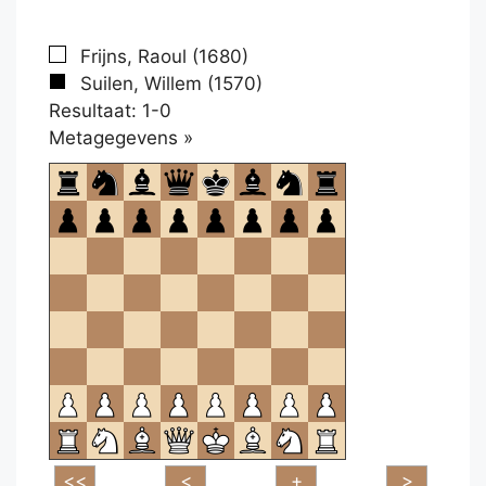
Frijns, Raoul (1680)
Suilen, Willem (1570)
Resultaat: 1-0
Klikken
Metagegevens »
om
te
openen.