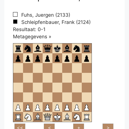
Fuhs, Juergen (2133)
Schleipfenbauer, Frank (2124)
Resultaat: 0-1
Klikken
Metagegevens »
om
te
openen.