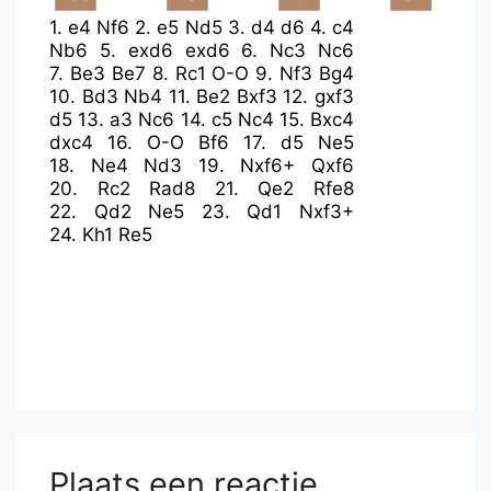
1.
e4
Nf6
2.
e5
Nd5
3.
d4
d6
4.
c4
Nb6
5.
exd6
exd6
6.
Nc3
Nc6
7.
Be3
Be7
8.
Rc1
O-O
9.
Nf3
Bg4
10.
Bd3
Nb4
11.
Be2
Bxf3
12.
gxf3
d5
13.
a3
Nc6
14.
c5
Nc4
15.
Bxc4
dxc4
16.
O-O
Bf6
17.
d5
Ne5
18.
Ne4
Nd3
19.
Nxf6+
Qxf6
20.
Rc2
Rad8
21.
Qe2
Rfe8
22.
Qd2
Ne5
23.
Qd1
Nxf3+
24.
Kh1
Re5
Plaats een reactie