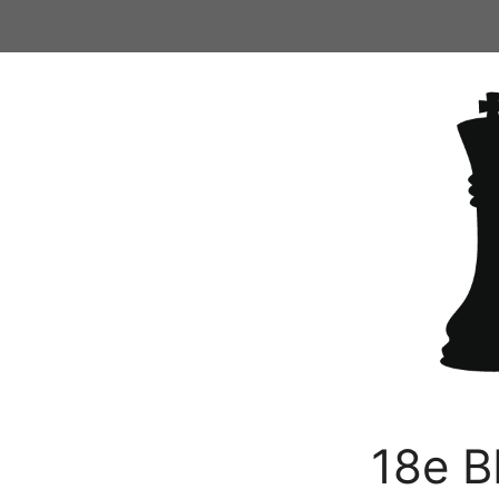
Ga
naar
de
inhoud
18e B