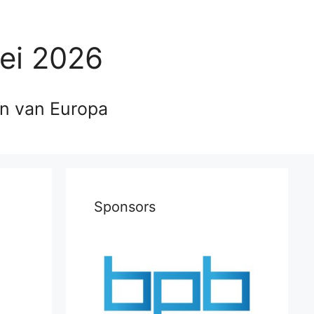
ei 2026
en van Europa
Sponsors