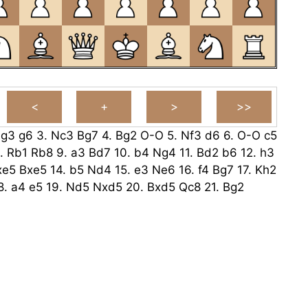
.
g3
g6
3.
Nc3
Bg7
4.
Bg2
O-O
5.
Nf3
d6
6.
O-O
c5
.
Rb1
Rb8
9.
a3
Bd7
10.
b4
Ng4
11.
Bd2
b6
12.
h3
xe5
Bxe5
14.
b5
Nd4
15.
e3
Ne6
16.
f4
Bg7
17.
Kh2
8.
a4
e5
19.
Nd5
Nxd5
20.
Bxd5
Qc8
21.
Bg2