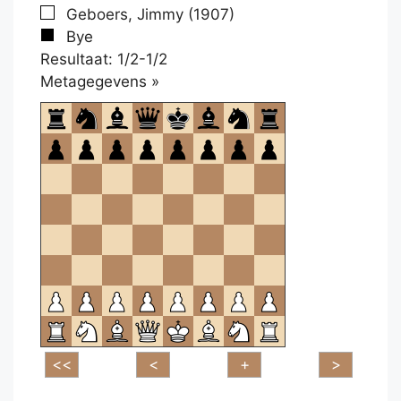
Geboers, Jimmy (1907)
Bye
Resultaat: 1/2-1/2
Klikken
Metagegevens »
om
te
openen.