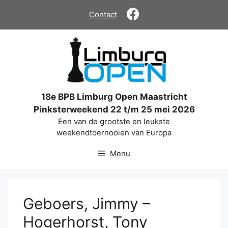
Ga
Contact
naar
de
inhoud
18e BPB Limburg Open Maastricht
Pinksterweekend 22 t/m 25 mei 2026
Een van de grootste en leukste
weekendtoernooien van Europa
Menu
Geboers, Jimmy –
Hogerhorst, Tony