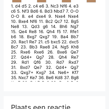
1.
d4
d5
2.
c4
e6
3.
Nc3
Nf6
4.
e3
c6
5.
Nf3
Bd6
6.
Bd3
Nbd7
7.
O-O
O-O
8.
e4
dxe4
9.
Nxe4
Nxe4
10.
Bxe4
Nf6
11.
Bc2
Qc7
12.
Bg5
Ne8
13.
Qd3
g6
14.
Bh6
Ng7
15.
Qe4
Re8
16.
Qh4
f5
17.
Rfe1
b6
18.
Bxg7
Qxg7
19.
Ba4
Bb7
20.
Rac1
Re7
21.
c5
bxc5
22.
dxc5
Bc7
23.
Bb3
Rae8
24.
Ng5
Kh8
25.
Rxe6
Rxe6
26.
Bxe6
Qe7
27.
Qd4+
Qg7
28.
Qh4
Re7
29.
Rd1
Qf6
30.
Rd7
Rxd7
31.
Bxd7
Qe7
32.
Qd4+
Qg7
33.
Qxg7+
Kxg7
34.
Ne6+
Kf7
35.
Nxc7
Ke7
36.
Be6
Kd8
37.
Bg8
Kxc7
38.
Bxh7
Bc8
39.
Bxg6
Be6
40.
h4
Kd7
41.
h5
Ke7
42.
h6
Kf6
43.
h7
Kg7
44.
f4
Plaats een reactie