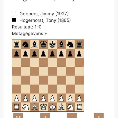
Geboers, Jimmy (1927)
Hogerhorst, Tony (1865)
Resultaat: 1-0
Klikken
Metagegevens »
om
te
openen.