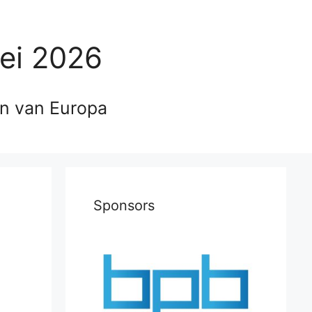
ei 2026
en van Europa
Sponsors