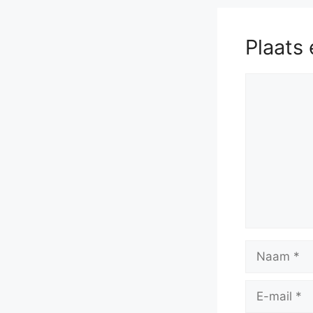
Plaats 
Reactie
Naam
E-
mail