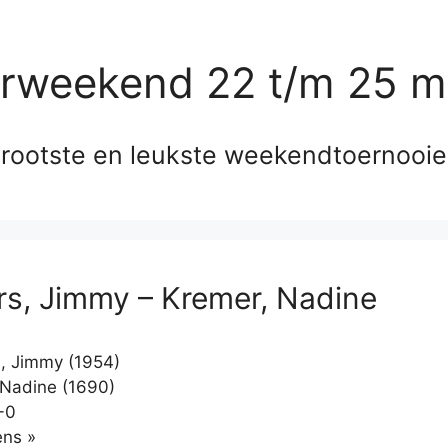
erweekend 22 t/m 25 m
rootste en leukste weekendtoernooi
s, Jimmy – Kremer, Nadine
, Jimmy (1954)
Nadine (1690)
-0
Klikken
ns »