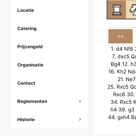
Locatie
Catering
Prijzengeld
1.
d4
Nf6
7.
dxc5
Q
Bg4
12.
h
Organisatie
16.
Kh2
Nd
21.
Ne7
Contact
25.
Rxc5
Q
Rxc6
30
Reglementen
34.
Rxc5
h4
39.
g3
44.
gxh4
B
Historie