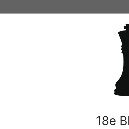
Ga
naar
de
inhoud
18e B