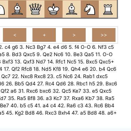
2.
c4
g6
3.
Nc3
Bg7
4.
e4
d6
5.
f4
O-O
6.
Nf3
c5
a5
8.
Bd3
Qxc5
9.
Qe2
Nc6
10.
Be3
Qa5
11.
O-O
3
Bxf3
13.
Qxf3
Nd7
14.
Rfc1
Nc5
15.
Bxc5
Qxc5+
4
17.
Qf2
Rfc8
18.
Nd5
Kf8
19.
Qh4
e6
20.
b4
Qc6
Qc7
22.
Nxc8
Rxc8
23.
c5
Nc6
24.
Rab1
dxc5
d6
26.
Bb5
Qd4
27.
Rc4
Qd6
28.
Rbc1
h5
29.
Bxc6
.
Qf2
a6
31.
Rxc6
bxc6
32.
Qc5
Ke7
33.
e5
Qxc5
Kd7
35.
Ra5
Bf8
36.
a3
Kc7
37.
Rxa6
Kb7
38.
Ra5
Be7
40.
b5
c5
41.
a4
c4
42.
Ra6
c3
43.
Rc6
Bb4
a5
45.
Kg2
Bd8
46.
Rxc3
Bxh4
47.
a5
Bd8
48.
a6+
Ka7
49.
Rd3