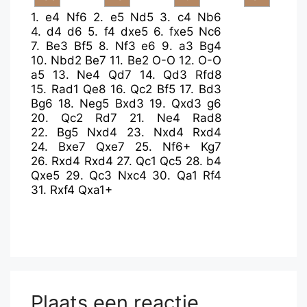
1.
e4
Nf6
2.
e5
Nd5
3.
c4
Nb6
4.
d4
d6
5.
f4
dxe5
6.
fxe5
Nc6
7.
Be3
Bf5
8.
Nf3
e6
9.
a3
Bg4
10.
Nbd2
Be7
11.
Be2
O-O
12.
O-O
a5
13.
Ne4
Qd7
14.
Qd3
Rfd8
15.
Rad1
Qe8
16.
Qc2
Bf5
17.
Bd3
Bg6
18.
Neg5
Bxd3
19.
Qxd3
g6
20.
Qc2
Rd7
21.
Ne4
Rad8
22.
Bg5
Nxd4
23.
Nxd4
Rxd4
24.
Bxe7
Qxe7
25.
Nf6+
Kg7
26.
Rxd4
Rxd4
27.
Qc1
Qc5
28.
b4
Qxe5
29.
Qc3
Nxc4
30.
Qa1
Rf4
31.
Rxf4
Qxa1+
Plaats een reactie