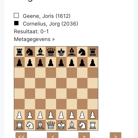
Geene, Joris (1612)
Cornelius, Jorg (2036)
Resultaat: 0-1
Klikken
Metagegevens »
om
te
openen.