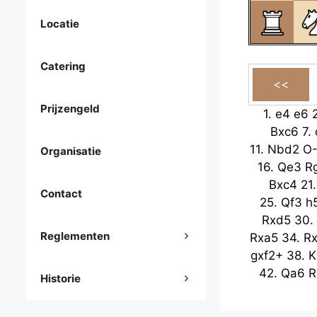
Locatie
Catering
Prijzengeld
1.
e4
e6
Bxc6
7.
11.
Nbd2
O
Organisatie
16.
Qe3
R
Bxc4
21
Contact
25.
Qf3
h
Rxd5
30.
Reglementen
Rxa5
34.
R
gxf2+
38.
K
42.
Qa6
R
Historie