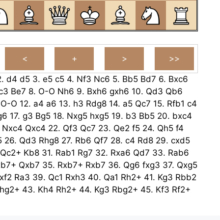
2.
d4
d5
3.
e5
c5
4.
Nf3
Nc6
5.
Bb5
Bd7
6.
Bxc6
c3
Be7
8.
O-O
Nh6
9.
Bxh6
gxh6
10.
Qd3
Qb6
-O-O
12.
a4
a6
13.
h3
Rdg8
14.
a5
Qc7
15.
Rfb1
c4
g6
17.
g3
Bg5
18.
Nxg5
hxg5
19.
b3
Bb5
20.
bxc4
.
Nxc4
Qxc4
22.
Qf3
Qc7
23.
Qe2
f5
24.
Qh5
f4
5
26.
Qd3
Rhg8
27.
Rb6
Qf7
28.
c4
Rd8
29.
cxd5
Qc2+
Kb8
31.
Rab1
Rg7
32.
Rxa6
Qd7
33.
Rab6
xb7+
Qxb7
35.
Rxb7+
Rxb7
36.
Qg6
fxg3
37.
Qxg5
xf2
Ra3
39.
Qc1
Rxh3
40.
Qa1
Rh2+
41.
Kg3
Rbb2
hg2+
43.
Kh4
Rh2+
44.
Kg3
Rbg2+
45.
Kf3
Rf2+