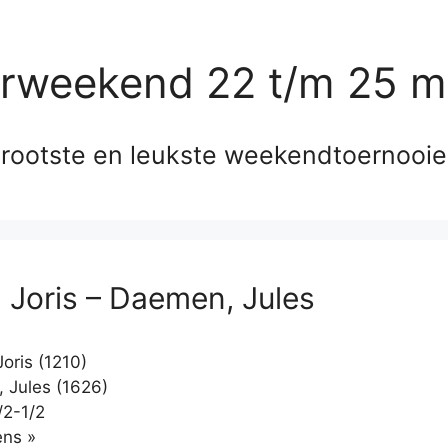
erweekend 22 t/m 25 m
rootste en leukste weekendtoernooi
 Joris – Daemen, Jules
oris (1210)
Jules (1626)
/2-1/2
Klikken
ns »