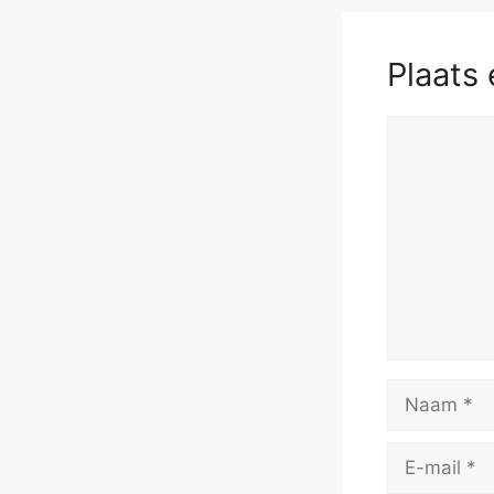
Plaats 
Reactie
Naam
E-
mail