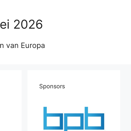
ei 2026
en van Europa
Sponsors