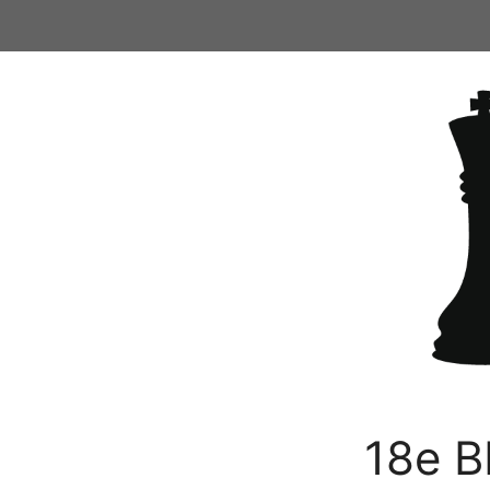
Ga
naar
de
inhoud
18e B