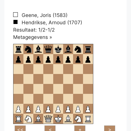
Geene, Joris (1583)
Hendrikse, Arnoud (1707)
Resultaat: 1/2-1/2
Klikken
Metagegevens »
om
te
openen.