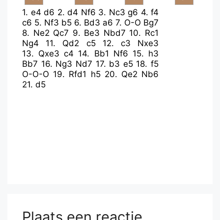
1.
e4
d6
2.
d4
Nf6
3.
Nc3
g6
4.
f4
c6
5.
Nf3
b5
6.
Bd3
a6
7.
O-O
Bg7
8.
Ne2
Qc7
9.
Be3
Nbd7
10.
Rc1
Ng4
11.
Qd2
c5
12.
c3
Nxe3
13.
Qxe3
c4
14.
Bb1
Nf6
15.
h3
Bb7
16.
Ng3
Nd7
17.
b3
e5
18.
f5
O-O-O
19.
Rfd1
h5
20.
Qe2
Nb6
21.
d5
Plaats een reactie