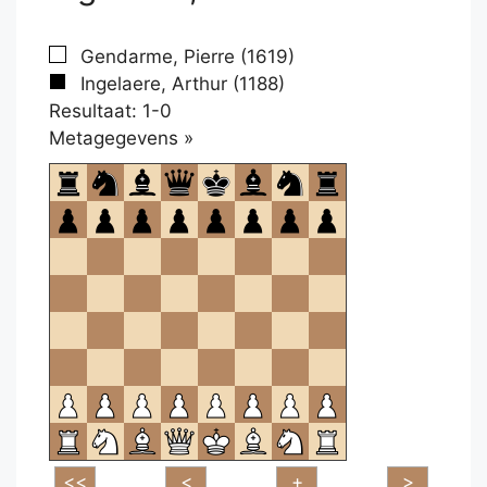
Gendarme, Pierre (1619)
Ingelaere, Arthur (1188)
Resultaat: 1-0
Klikken
Metagegevens »
om
te
openen.