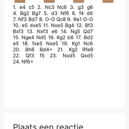
1.
e4
c5
2.
Nc3
Nc6
3.
g3
g6
4.
Bg2
Bg7
5.
d3
Nf6
6.
f4
d6
7.
Nf3
Bd7
8.
O-O
Qc8
9.
Re1
O-O
10.
e5
dxe5
11.
Nxe5
Bg4
12.
Bf3
Bxf3
13.
Nxf3
e6
14.
Ng5
Qd7
15.
Nge4
Nd5
16.
Kg2
b6
17.
Bd2
e5
18.
fxe5
Nxe5
19.
Kg1
Nc6
20.
Bh6
Bd4+
21.
Kg2
Rfe8
22.
Qf3
f5
23.
Nxd5
Qxd5
24.
Nf6+
Plaats een reactie