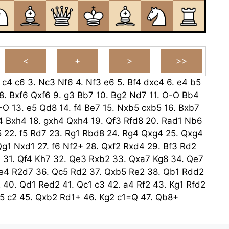
.
c4
c6
3.
Nc3
Nf6
4.
Nf3
e6
5.
Bf4
dxc4
6.
e4
b5
8.
Bxf6
Qxf6
9.
g3
Bb7
10.
Bg2
Nd7
11.
O-O
Bb4
-O
13.
e5
Qd8
14.
f4
Be7
15.
Nxb5
cxb5
16.
Bxb7
4
Bxh4
18.
gxh4
Qxh4
19.
Qf3
Rfd8
20.
Rad1
Nb6
5
22.
f5
Rd7
23.
Rg1
Rbd8
24.
Rg4
Qxg4
25.
Qxg4
Qg1
Nxd1
27.
f6
Nf2+
28.
Qxf2
Rxd4
29.
Bf3
Rd2
6
31.
Qf4
Kh7
32.
Qe3
Rxb2
33.
Qxa7
Kg8
34.
Qe7
e4
R2d7
36.
Qc5
Rd2
37.
Qxb5
Re2
38.
Qb1
Rdd2
2
40.
Qd1
Red2
41.
Qc1
c3
42.
a4
Rf2
43.
Kg1
Rfd2
5
c2
45.
Qxb2
Rd1+
46.
Kg2
c1=Q
47.
Qb8+