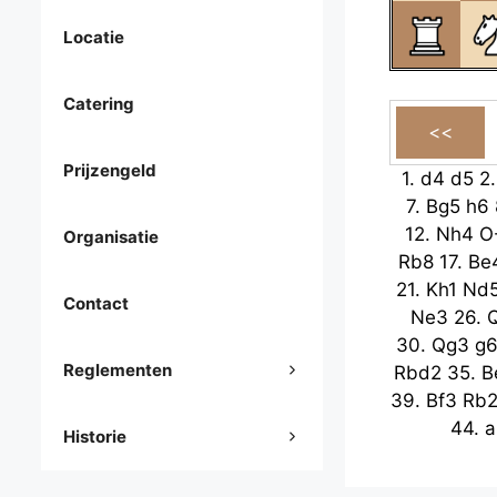
Locatie
Catering
Prijzengeld
1.
d4
d5
2
7.
Bg5
h6
12.
Nh4
O
Organisatie
Rb8
17.
Be
21.
Kh1
Nd
Contact
Ne3
26.
30.
Qg3
g
Reglementen
Rbd2
35.
B
39.
Bf3
Rb
44.
a
Historie