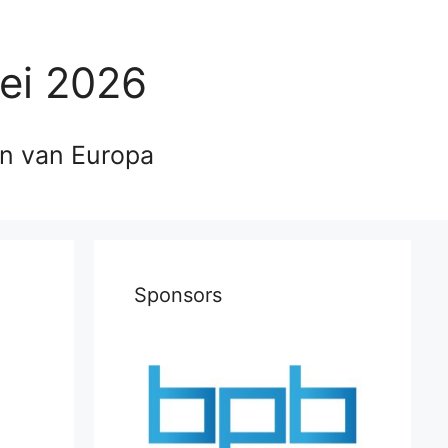
ei 2026
en van Europa
Sponsors