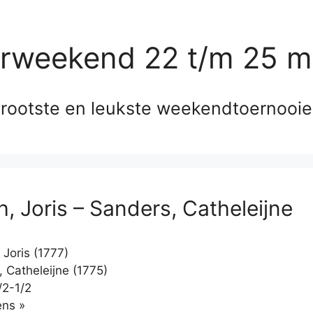
erweekend 22 t/m 25 m
rootste en leukste weekendtoernooi
h, Joris – Sanders, Catheleijne
 Joris (1777)
 Catheleijne (1775)
/2-1/2
Klikken
ns »