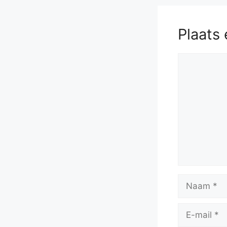
Plaats 
Reactie
Naam
E-
mail