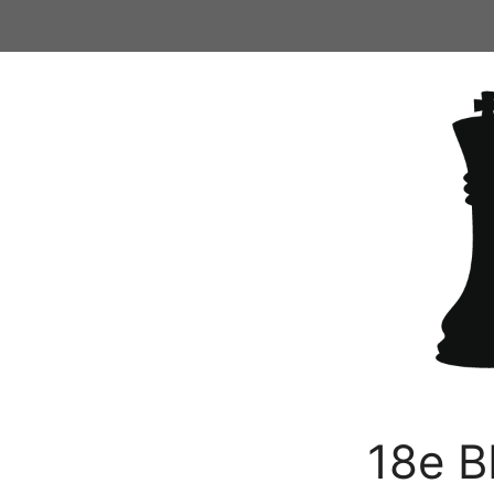
Ga
naar
de
inhoud
18e B