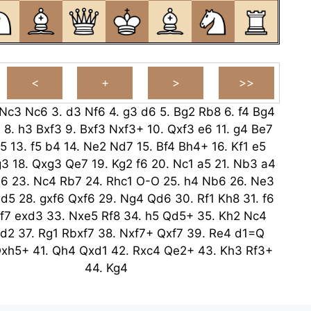
Nc3
Nc6
3.
d3
Nf6
4.
g3
d6
5.
Bg2
Rb8
6.
f4
Bg4
4
8.
h3
Bxf3
9.
Bxf3
Nxf3+
10.
Qxf3
e6
11.
g4
Be7
5
13.
f5
b4
14.
Ne2
Nd7
15.
Bf4
Bh4+
16.
Kf1
e5
g3
18.
Qxg3
Qe7
19.
Kg2
f6
20.
Nc1
a5
21.
Nb3
a4
b6
23.
Nc4
Rb7
24.
Rhc1
O-O
25.
h4
Nb6
26.
Ne3
d5
28.
gxf6
Qxf6
29.
Ng4
Qd6
30.
Rf1
Kh8
31.
f6
f7
exd3
33.
Nxe5
Rf8
34.
h5
Qd5+
35.
Kh2
Nc4
d2
37.
Rg1
Rbxf7
38.
Nxf7+
Qxf7
39.
Re4
d1=Q
xh5+
41.
Qh4
Qxd1
42.
Rxc4
Qe2+
43.
Kh3
Rf3+
44.
Kg4