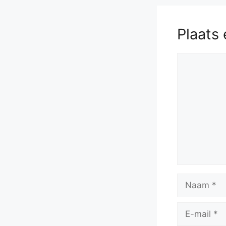
Plaats 
Reactie
Naam
E-
mail