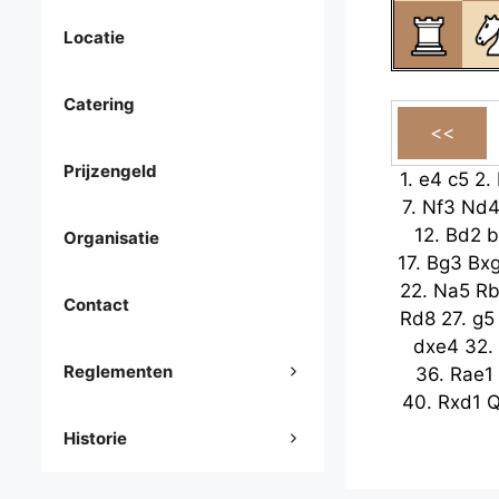
Locatie
Catering
Prijzengeld
1.
e4
c5
2.
7.
Nf3
Nd
12.
Bd2
b
Organisatie
17.
Bg3
Bx
22.
Na5
R
Contact
Rd8
27.
g5
dxe4
32.
Reglementen
36.
Rae1
40.
Rxd1
Q
Historie