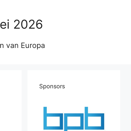
ei 2026
en van Europa
Sponsors