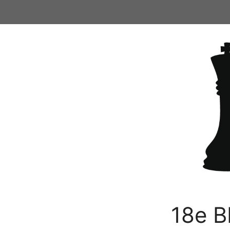
Ga
naar
de
inhoud
18e B