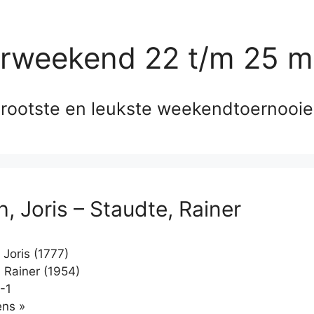
erweekend 22 t/m 25 m
rootste en leukste weekendtoernooi
, Joris – Staudte, Rainer
 Joris (1777)
 Rainer (1954)
-1
Klikken
ns »