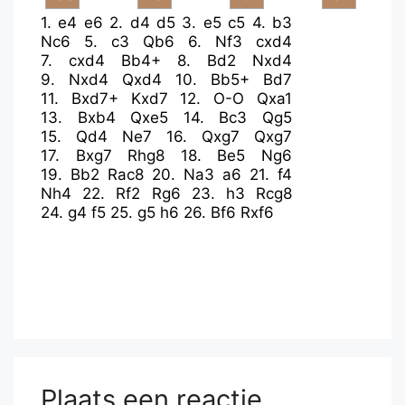
1.
e4
e6
2.
d4
d5
3.
e5
c5
4.
b3
Nc6
5.
c3
Qb6
6.
Nf3
cxd4
7.
cxd4
Bb4+
8.
Bd2
Nxd4
9.
Nxd4
Qxd4
10.
Bb5+
Bd7
11.
Bxd7+
Kxd7
12.
O-O
Qxa1
13.
Bxb4
Qxe5
14.
Bc3
Qg5
15.
Qd4
Ne7
16.
Qxg7
Qxg7
17.
Bxg7
Rhg8
18.
Be5
Ng6
19.
Bb2
Rac8
20.
Na3
a6
21.
f4
Nh4
22.
Rf2
Rg6
23.
h3
Rcg8
24.
g4
f5
25.
g5
h6
26.
Bf6
Rxf6
Plaats een reactie