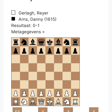
Gerlagh, Reyer
Arns, Danny (1615)
Resultaat: 0-1
Klikken
Metagegevens »
om
te
openen.