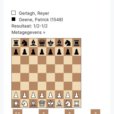
Gerlagh, Reyer
Geene, Patrick (1548)
Resultaat: 1/2-1/2
Klikken
Metagegevens »
om
te
openen.