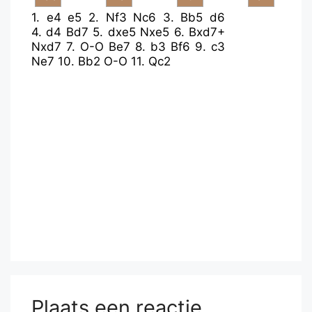
1.
e4
e5
2.
Nf3
Nc6
3.
Bb5
d6
4.
d4
Bd7
5.
dxe5
Nxe5
6.
Bxd7+
Nxd7
7.
O-O
Be7
8.
b3
Bf6
9.
c3
Ne7
10.
Bb2
O-O
11.
Qc2
Plaats een reactie