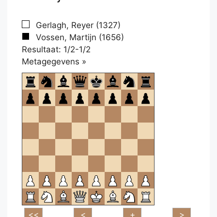
Gerlagh, Reyer (1327)
Vossen, Martijn (1656)
Resultaat: 1/2-1/2
Klikken
Metagegevens »
om
te
openen.