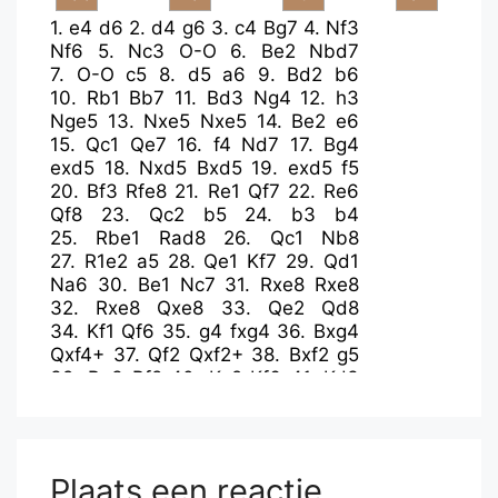
1.
e4
d6
2.
d4
g6
3.
c4
Bg7
4.
Nf3
Nf6
5.
Nc3
O-O
6.
Be2
Nbd7
7.
O-O
c5
8.
d5
a6
9.
Bd2
b6
10.
Rb1
Bb7
11.
Bd3
Ng4
12.
h3
Nge5
13.
Nxe5
Nxe5
14.
Be2
e6
15.
Qc1
Qe7
16.
f4
Nd7
17.
Bg4
exd5
18.
Nxd5
Bxd5
19.
exd5
f5
20.
Bf3
Rfe8
21.
Re1
Qf7
22.
Re6
Qf8
23.
Qc2
b5
24.
b3
b4
25.
Rbe1
Rad8
26.
Qc1
Nb8
27.
R1e2
a5
28.
Qe1
Kf7
29.
Qd1
Na6
30.
Be1
Nc7
31.
Rxe8
Rxe8
32.
Rxe8
Qxe8
33.
Qe2
Qd8
34.
Kf1
Qf6
35.
g4
fxg4
36.
Bxg4
Qxf4+
37.
Qf2
Qxf2+
38.
Bxf2
g5
39.
Bg3
Bf8
40.
Ke2
Kf6
41.
Kd3
Ne8
42.
Ke4
Ng7
43.
Bf2
Kg6
44.
Be3
h5
45.
Bd7
Plaats een reactie