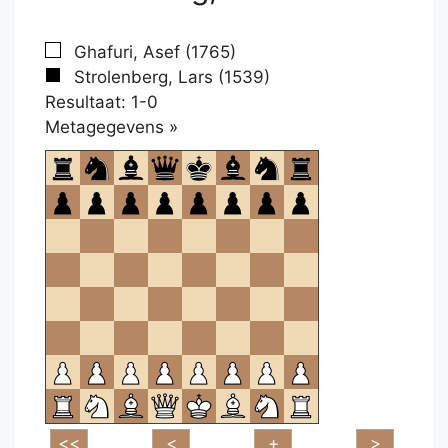
Ghafuri, Asef (1765)
Strolenberg, Lars (1539)
Resultaat: 1-0
Klikken
Metagegevens »
om
te
openen.