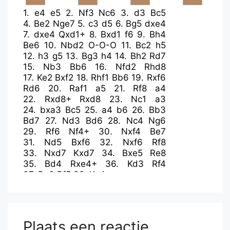
1.
e4
e5
2.
Nf3
Nc6
3.
d3
Bc5
4.
Be2
Nge7
5.
c3
d5
6.
Bg5
dxe4
7.
dxe4
Qxd1+
8.
Bxd1
f6
9.
Bh4
Be6
10.
Nbd2
O-O-O
11.
Bc2
h5
12.
h3
g5
13.
Bg3
h4
14.
Bh2
Rd7
15.
Nb3
Bb6
16.
Nfd2
Rhd8
17.
Ke2
Bxf2
18.
Rhf1
Bb6
19.
Rxf6
Rd6
20.
Raf1
a5
21.
Rf8
a4
22.
Rxd8+
Rxd8
23.
Nc1
a3
24.
bxa3
Bc5
25.
a4
b6
26.
Bb3
Bd7
27.
Nd3
Bd6
28.
Nc4
Ng6
29.
Rf6
Nf4+
30.
Nxf4
Be7
31.
Nd5
Bxf6
32.
Nxf6
Rf8
33.
Nxd7
Kxd7
34.
Bxe5
Re8
35.
Bd4
Rxe4+
36.
Kd3
Rf4
37.
Be3
Rf5
38.
Ke4
Plaats een reactie