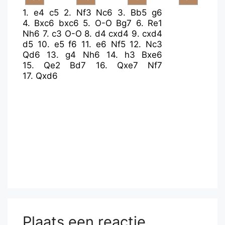
1.
e4
c5
2.
Nf3
Nc6
3.
Bb5
g6
4.
Bxc6
bxc6
5.
O-O
Bg7
6.
Re1
Nh6
7.
c3
O-O
8.
d4
cxd4
9.
cxd4
d5
10.
e5
f6
11.
e6
Nf5
12.
Nc3
Qd6
13.
g4
Nh6
14.
h3
Bxe6
15.
Qe2
Bd7
16.
Qxe7
Nf7
17.
Qxd6
Plaats een reactie