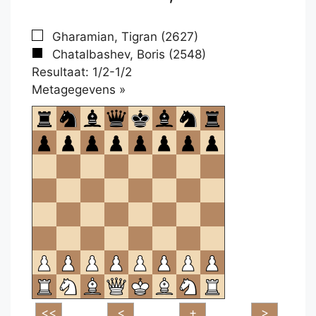
Gharamian, Tigran (2627)
Chatalbashev, Boris (2548)
Resultaat: 1/2-1/2
Klikken
Metagegevens »
om
te
openen.