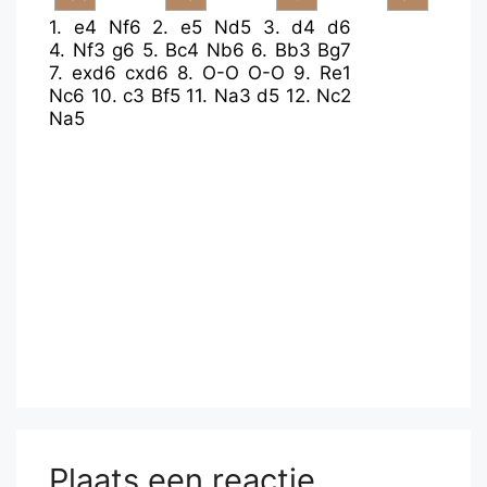
1.
e4
Nf6
2.
e5
Nd5
3.
d4
d6
4.
Nf3
g6
5.
Bc4
Nb6
6.
Bb3
Bg7
7.
exd6
cxd6
8.
O-O
O-O
9.
Re1
Nc6
10.
c3
Bf5
11.
Na3
d5
12.
Nc2
Na5
Plaats een reactie