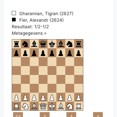
Gharamian, Tigran (2627)
Fier, Alexandr (2624)
Resultaat: 1/2-1/2
Klikken
Metagegevens »
om
te
openen.