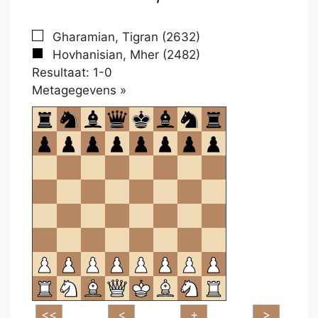
Gharamian, Tigran (2632)
Hovhanisian, Mher (2482)
Resultaat: 1-0
Klikken
Metagegevens »
om
te
openen.