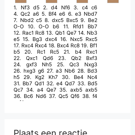
1.
Nf3
d5
2.
d4
Nf6
3.
c4
c6
4.
Qc2
a6
5.
Bf4
e6
6.
e3
Nbd7
7.
Nbd2
c5
8.
dxc5
Bxc5
9.
Be2
O-O
10.
O-O
b6
11.
Rfd1
Bb7
12.
Rac1
Rc8
13.
Qb1
Qe7
14.
Nb3
e5
15.
Bg3
dxc4
16.
Nxc5
Rxc5
17.
Rxc4
Rxc4
18.
Bxc4
Rc8
19.
Bf1
b5
20.
Rc1
Rc5
21.
b4
Rxc1
22.
Qxc1
Qd6
23.
Qb2
Bxf3
24.
gxf3
Nh5
25.
Qc3
Nxg3
26.
hxg3
g6
27.
a3
Nb6
28.
Bd3
h5
29.
Kg2
Kh7
30.
Be4
Nc4
31.
Bb7
Qd1
32.
e4
Qd7
33.
Bd5
Qc7
34.
a4
Qe7
35.
axb5
axb5
36.
Bc6
Nd6
37.
Qc5
Qf6
38.
f4
exf4
Plaats een reactie