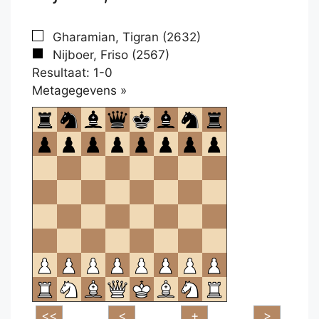
Gharamian, Tigran (2632)
Nijboer, Friso (2567)
Resultaat: 1-0
Klikken
Metagegevens »
om
te
openen.