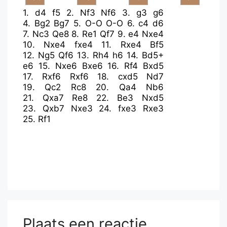
1.
d4
f5
2.
Nf3
Nf6
3.
g3
g6
4.
Bg2
Bg7
5.
O-O
O-O
6.
c4
d6
7.
Nc3
Qe8
8.
Re1
Qf7
9.
e4
Nxe4
10.
Nxe4
fxe4
11.
Rxe4
Bf5
12.
Ng5
Qf6
13.
Rh4
h6
14.
Bd5+
e6
15.
Nxe6
Bxe6
16.
Rf4
Bxd5
17.
Rxf6
Rxf6
18.
cxd5
Nd7
19.
Qc2
Rc8
20.
Qa4
Nb6
21.
Qxa7
Re8
22.
Be3
Nxd5
23.
Qxb7
Nxe3
24.
fxe3
Rxe3
25.
Rf1
Plaats een reactie