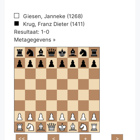
Giesen, Janneke (1268)
Krug, Franz Dieter (1411)
Resultaat: 1-0
Klikken
Metagegevens »
om
te
openen.