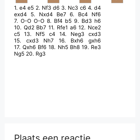
1.
e4
e5
2.
Nf3
d6
3.
Nc3
c6
4.
d4
exd4
5.
Nxd4
Be7
6.
Bc4
Nf6
7.
O-O
O-O
8.
Bf4
b5
9.
Bd3
h6
10.
Qd2
Bb7
11.
Rfe1
a6
12.
Nce2
c5
13.
Nf5
c4
14.
Neg3
cxd3
15.
cxd3
Nh7
16.
Bxh6
gxh6
17.
Qxh6
Bf6
18.
Nh5
Bh8
19.
Re3
Ng5
20.
Rg3
Plaats een reactie