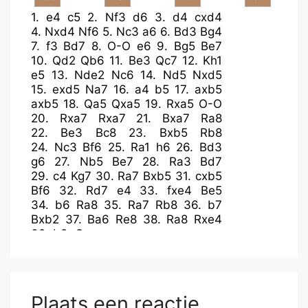
1.
e4
c5
2.
Nf3
d6
3.
d4
cxd4
4.
Nxd4
Nf6
5.
Nc3
a6
6.
Bd3
Bg4
7.
f3
Bd7
8.
O-O
e6
9.
Bg5
Be7
10.
Qd2
Qb6
11.
Be3
Qc7
12.
Kh1
e5
13.
Nde2
Nc6
14.
Nd5
Nxd5
15.
exd5
Na7
16.
a4
b5
17.
axb5
axb5
18.
Qa5
Qxa5
19.
Rxa5
O-O
20.
Rxa7
Rxa7
21.
Bxa7
Ra8
22.
Be3
Bc8
23.
Bxb5
Rb8
24.
Nc3
Bf6
25.
Ra1
h6
26.
Bd3
g6
27.
Nb5
Be7
28.
Ra3
Bd7
29.
c4
Kg7
30.
Ra7
Bxb5
31.
cxb5
Bf6
32.
Rd7
e4
33.
fxe4
Be5
34.
b6
Ra8
35.
Ra7
Rb8
36.
b7
Bxb2
37.
Ba6
Re8
38.
Ra8
Rxe4
39.
b8=Q
Plaats een reactie