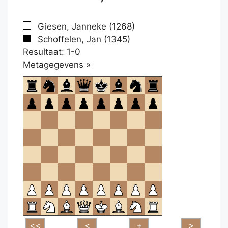
Giesen, Janneke (1268)
Schoffelen, Jan (1345)
Resultaat: 1-0
Klikken
Metagegevens »
om
te
openen.