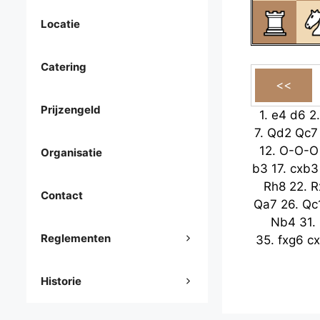
Locatie
Catering
Prijzengeld
1.
e4
d6
2
7.
Qd2
Qc7
12.
O-O-O
Organisatie
b3
17.
cxb3
Rh8
22.
R
Contact
Qa7
26.
Qc
Nb4
31.
Reglementen
35.
fxg6
c
Historie