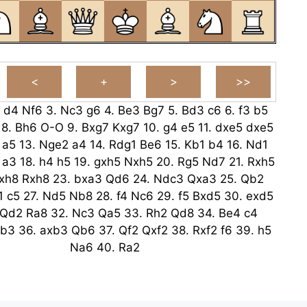
.
d4
Nf6
3.
Nc3
g6
4.
Be3
Bg7
5.
Bd3
c6
6.
f3
b5
8.
Bh6
O-O
9.
Bxg7
Kxg7
10.
g4
e5
11.
dxe5
dxe5
a5
13.
Nge2
a4
14.
Rdg1
Be6
15.
Kb1
b4
16.
Nd1
a3
18.
h4
h5
19.
gxh5
Nxh5
20.
Rg5
Nd7
21.
Rxh5
xh8
Rxh8
23.
bxa3
Qd6
24.
Ndc3
Qxa3
25.
Qb2
1
c5
27.
Nd5
Nb8
28.
f4
Nc6
29.
f5
Bxd5
30.
exd5
Qd2
Ra8
32.
Nc3
Qa5
33.
Rh2
Qd8
34.
Be4
c4
xb3
36.
axb3
Qb6
37.
Qf2
Qxf2
38.
Rxf2
f6
39.
h5
Na6
40.
Ra2