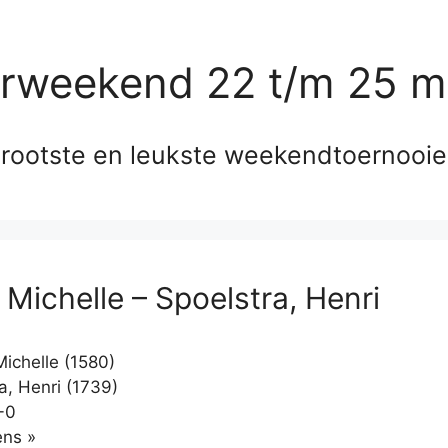
erweekend 22 t/m 25 m
rootste en leukste weekendtoernooi
 Michelle – Spoelstra, Henri
Michelle (1580)
a, Henri (1739)
-0
Klikken
ns »