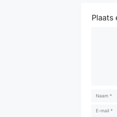
Plaats 
Reactie
Naam
E-
mail