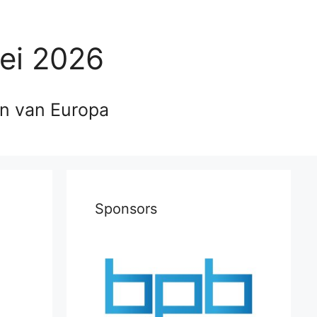
ei 2026
en van Europa
Sponsors