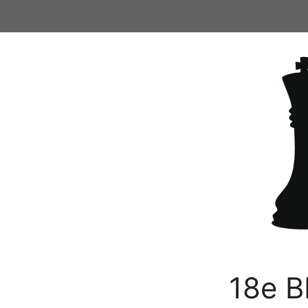
Ga
naar
de
inhoud
18e B