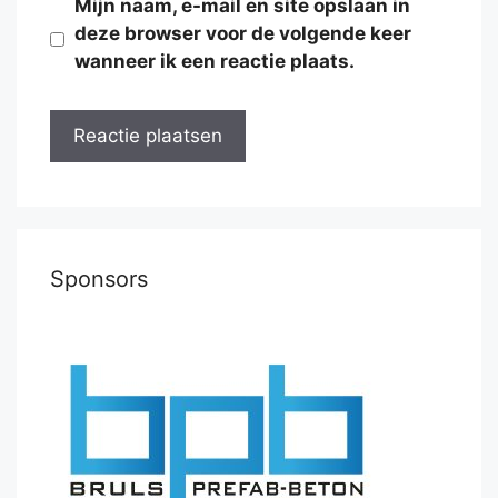
Mijn naam, e-mail en site opslaan in
39.
Re5
Na4
40.
Rd5
Nb6
deze browser voor de volgende keer
wanneer ik een reactie plaats.
Sponsors