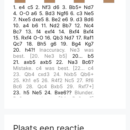
1.
e4
c5
2.
Nf3
d6
3.
Bb5+
Nd7
4.
O-O
a6
5.
Bd3
Ngf6
6.
c3
Ne5
7.
Nxe5
dxe5
8.
Be2
e6
9.
d3
Bd6
10.
a4
b6
11.
Nd2
Bb7
12.
Nc4
Bc7
13.
f4
exf4
14.
Bxf4
Bxf4
15.
Rxf4
O-O
16.
Qb3
Nd7
17.
Raf1
Qc7
18.
Bh5
g6
19.
Bg4
Kg7
20.
h4?!
Inaccuracy.
Ne3
was
best.
[
20.
Ne3
b5
]
20...
b5
21.
axb5
axb5
22.
Na3
Bc6?
Mistake.
c4
was best.
[
22...
c4
23.
Qb4
cxd3
24.
Nxb5
Qb6+
25.
Kh1
e5
26.
R4f2
Nc5
27.
Rf6
Bc6
28.
Qc4
Bxb5
29.
Rxf7+
]
23.
h5
Ne5
24.
Bxe6??
Blunder.
Be2
was best.
[
24.
Be2
g5
]
24...
c4
25.
dxc4?!
Inaccuracy.
h6+
was best.
[
25.
h6+
Kxh6
]
25...
fxe6
26.
cxb5?
Mistake.
h6+
was best.
[
26.
h6+
Kxh6
]
Plaats een reactie
26...
Rxf4
27.
Rxf4
Nd3??
Blunder.