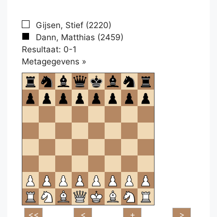
Gijsen, Stief (2220)
Dann, Matthias (2459)
Resultaat: 0-1
Klikken
Metagegevens »
om
te
openen.