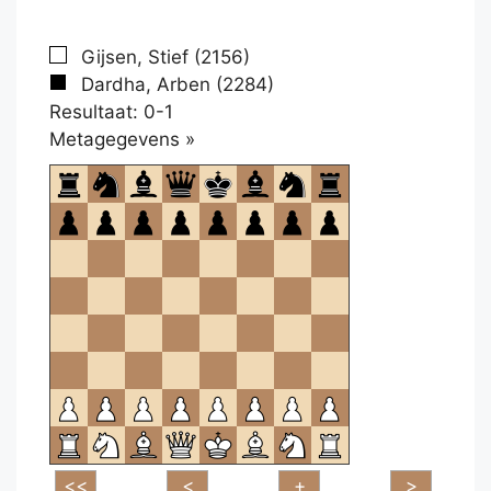
Gijsen, Stief (2156)
Dardha, Arben (2284)
Resultaat: 0-1
Klikken
Metagegevens »
om
te
openen.