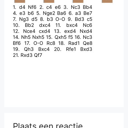
1.
d4
Nf6
2.
c4
e6
3.
Nc3
Bb4
4.
e3
b6
5.
Nge2
Ba6
6.
a3
Be7
7.
Ng3
d5
8.
b3
O-O
9.
Bd3
c5
10.
Bb2
dxc4
11.
bxc4
Nc6
12.
Nce4
cxd4
13.
exd4
Nxd4
14.
Nh5
Nxh5
15.
Qxh5
f5
16.
Nc3
Bf6
17.
O-O
Rc8
18.
Rad1
Qe8
19.
Qh3
Bxc4
20.
Rfe1
Bxd3
21.
Rxd3
Qf7
Plaats een reactie