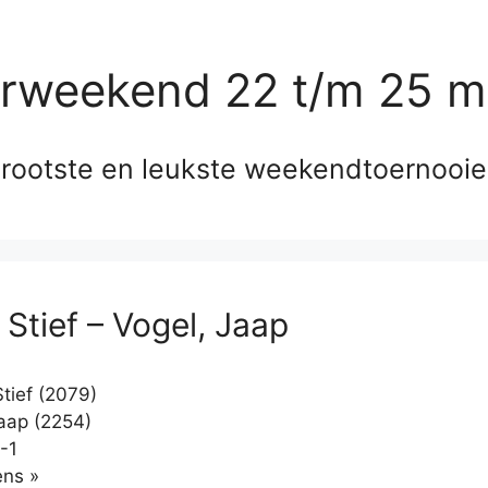
erweekend 22 t/m 25 m
rootste en leukste weekendtoernooi
 Stief – Vogel, Jaap
tief (2079)
aap (2254)
-1
Klikken
ns »