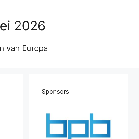
ei 2026
en van Europa
Sponsors