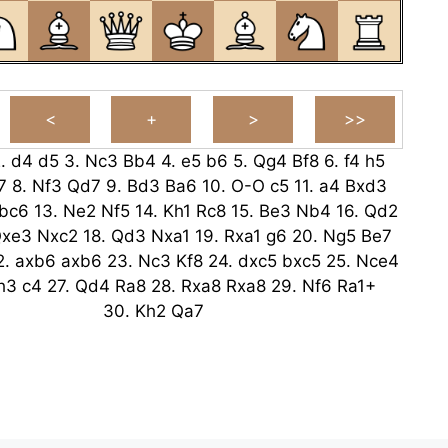
2.
d4
d5
3.
Nc3
Bb4
4.
e5
b6
5.
Qg4
Bf8
6.
f4
h5
7
8.
Nf3
Qd7
9.
Bd3
Ba6
10.
O-O
c5
11.
a4
Bxd3
bc6
13.
Ne2
Nf5
14.
Kh1
Rc8
15.
Be3
Nb4
16.
Qd2
xe3
Nxc2
18.
Qd3
Nxa1
19.
Rxa1
g6
20.
Ng5
Be7
2.
axb6
axb6
23.
Nc3
Kf8
24.
dxc5
bxc5
25.
Nce4
h3
c4
27.
Qd4
Ra8
28.
Rxa8
Rxa8
29.
Nf6
Ra1+
30.
Kh2
Qa7