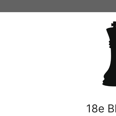
Ga
naar
de
inhoud
18e B