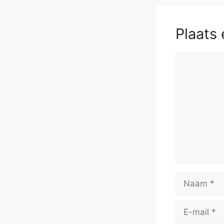
Plaats 
Reactie
Naam
E-
mail