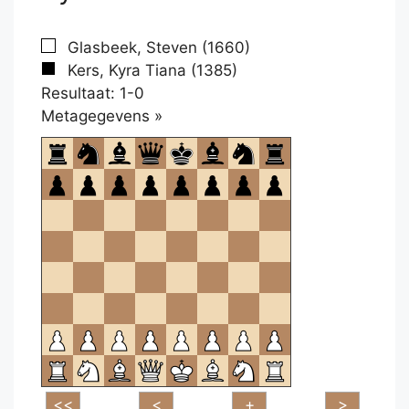
Glasbeek, Steven (1660)
Kers, Kyra Tiana (1385)
Resultaat: 1-0
Klikken
Metagegevens »
om
te
openen.