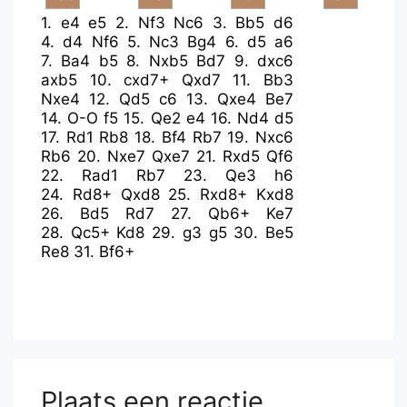
1.
e4
e5
2.
Nf3
Nc6
3.
Bb5
d6
4.
d4
Nf6
5.
Nc3
Bg4
6.
d5
a6
7.
Ba4
b5
8.
Nxb5
Bd7
9.
dxc6
axb5
10.
cxd7+
Qxd7
11.
Bb3
Nxe4
12.
Qd5
c6
13.
Qxe4
Be7
14.
O-O
f5
15.
Qe2
e4
16.
Nd4
d5
17.
Rd1
Rb8
18.
Bf4
Rb7
19.
Nxc6
Rb6
20.
Nxe7
Qxe7
21.
Rxd5
Qf6
22.
Rad1
Rb7
23.
Qe3
h6
24.
Rd8+
Qxd8
25.
Rxd8+
Kxd8
26.
Bd5
Rd7
27.
Qb6+
Ke7
28.
Qc5+
Kd8
29.
g3
g5
30.
Be5
Re8
31.
Bf6+
Plaats een reactie