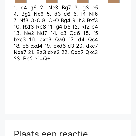
1.
e4
g6
2.
Nc3
Bg7
3.
g3
c5
4.
Bg2
Nc6
5.
d3
d6
6.
f4
Nf6
7.
Nf3
O-O
8.
O-O
Bg4
9.
h3
Bxf3
10.
Rxf3
Rb8
11.
g4
b5
12.
Rf2
b4
13.
Ne2
Nd7
14.
c3
Qb6
15.
f5
bxc3
16.
bxc3
Qa6
17.
d4
Qc4
18.
e5
cxd4
19.
exd6
d3
20.
dxe7
Nxe7
21.
Ba3
dxe2
22.
Qxd7
Qxc3
23.
Bb2
e1=Q+
Plaats een reactie