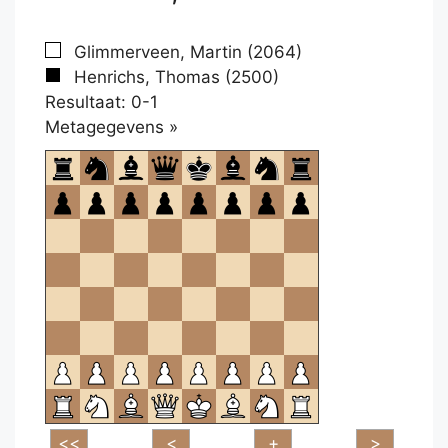
Glimmerveen, Martin (2064)
Henrichs, Thomas (2500)
Resultaat: 0-1
Klikken
Metagegevens »
om
te
openen.