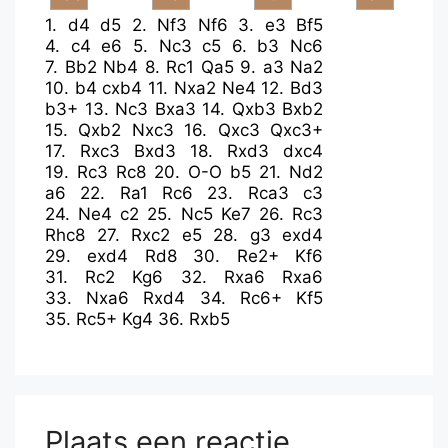
1.
d4
d5
2.
Nf3
Nf6
3.
e3
Bf5
4.
c4
e6
5.
Nc3
c5
6.
b3
Nc6
7.
Bb2
Nb4
8.
Rc1
Qa5
9.
a3
Na2
10.
b4
cxb4
11.
Nxa2
Ne4
12.
Bd3
b3+
13.
Nc3
Bxa3
14.
Qxb3
Bxb2
15.
Qxb2
Nxc3
16.
Qxc3
Qxc3+
17.
Rxc3
Bxd3
18.
Rxd3
dxc4
19.
Rc3
Rc8
20.
O-O
b5
21.
Nd2
a6
22.
Ra1
Rc6
23.
Rca3
c3
24.
Ne4
c2
25.
Nc5
Ke7
26.
Rc3
Rhc8
27.
Rxc2
e5
28.
g3
exd4
29.
exd4
Rd8
30.
Re2+
Kf6
31.
Rc2
Kg6
32.
Rxa6
Rxa6
33.
Nxa6
Rxd4
34.
Rc6+
Kf5
35.
Rc5+
Kg4
36.
Rxb5
Plaats een reactie