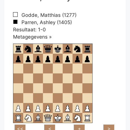
Godde, Matthias (1277)
Parren, Ashley (1405)
Resultaat: 1-0
Klikken
Metagegevens »
om
te
openen.