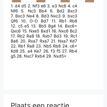
1.
d4
d5
2.
Nf3
e6
3.
e3
Nc6
4.
c4
Nf6
5.
Nc3
Bb4
6.
Bd2
Bxc3
7.
Bxc3
Ne4
8.
Bd3
Nxc3
9.
bxc3
Qf6
10.
O-O
Bd7
11.
Rb1
Rb8
12.
c5
e5
13.
Bb5
Bg4
14.
Bxc6+
Qxc6
15.
Nxe5
Bxd1
16.
Nxc6
Bc2
17.
Rb2
Ra8
18.
Rxb7
Bd3
19.
Rc1
Ba6
20.
Rxa7
Rxa7
21.
Nxa7
Kd7
22.
Rb1
Ra8
23.
Nb5
Rb8
24.
c6+
Kd8
25.
a4
Ke7
26.
f3
f5
27.
Rb4
g5
28.
Nxc7
Rxb4
29.
Nxd5+
Plaats een reactie