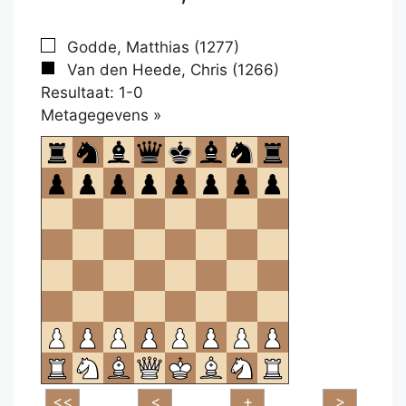
Godde, Matthias (1277)
Van den Heede, Chris (1266)
Resultaat: 1-0
Klikken
Metagegevens »
om
te
openen.