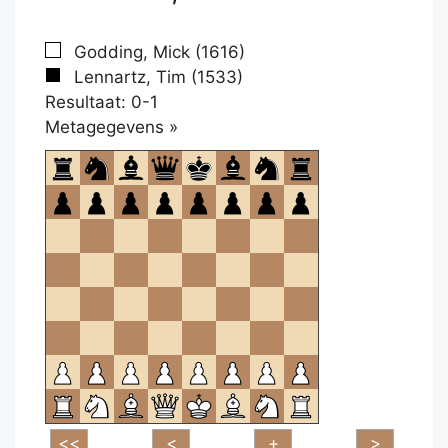
Godding, Mick (1616)
Lennartz, Tim (1533)
Resultaat: 0-1
Klikken
Metagegevens »
om
te
openen.