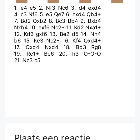
1.
e4
e5
2.
Nf3
Nc6
3.
d4
exd4
4.
c3
Nf6
5.
e5
Qe7
6.
cxd4
Qb4+
7.
Bd2
Qxb2
8.
Bc3
Bb4
9.
Bxb4
Nxb4
10.
exf6
Nc2+
11.
Kd2
Nxa1+
12.
Kd3
gxf6
13.
Be2
d5
14.
Nh4
b6
15.
Ke3
Nc2+
16.
Kf4
Qxd4+
17.
Qxd4
Nxd4
18.
Bd3
Rg8
19.
Re1+
Be6
20.
h3
O-O-O
21.
Nc3
c5
Plaats een reactie