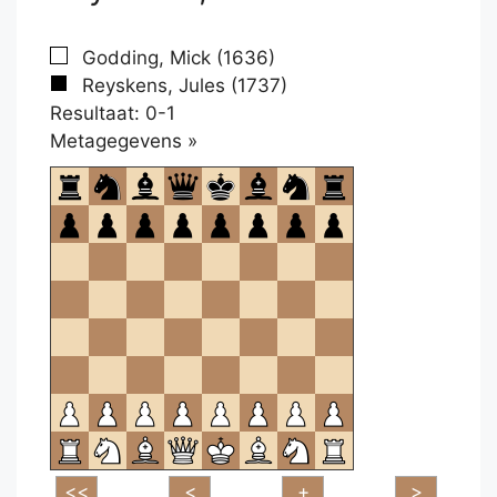
Godding, Mick (1636)
Reyskens, Jules (1737)
Resultaat: 0-1
Klikken
Metagegevens »
om
te
openen.