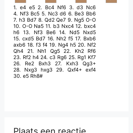
1.
e4
e5
2.
Bc4
Nf6
3.
d3
Nc6
4.
Nf3
Bc5
5.
Nc3
d6
6.
Be3
Bb6
7.
h3
Bd7
8.
Qd2
Qe7
9.
Ng5
O-O
10.
O-O
Na5
11.
b3
Nxc4
12.
bxc4
h6
13.
Nf3
Be6
14.
Nd5
Nxd5
15.
cxd5
Bd7
16.
Nh2
f5
17.
Bxb6
axb6
18.
f3
f4
19.
Ng4
h5
20.
Nf2
Qh4
21.
Nh1
Qg5
22.
Kh2
Rf6
23.
Rf2
h4
24.
c3
Rg6
25.
Rg1
Kf7
26.
Re2
Bxh3
27.
Kxh3
Qg3+
28.
Nxg3
hxg3
29.
Qxf4+
exf4
30.
e5
Rh8#
Plaats een reactie