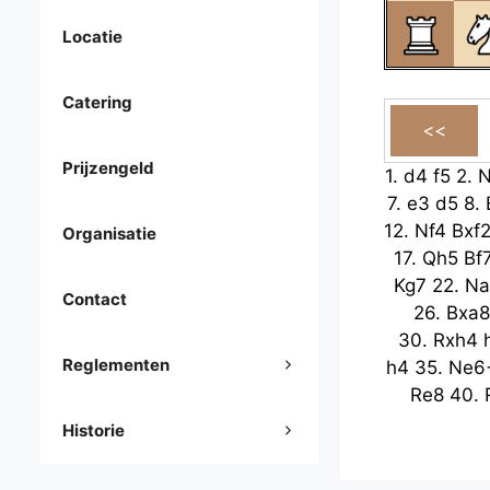
Locatie
Catering
Prijzengeld
1.
d4
f5
2.
N
7.
e3
d5
8.
12.
Nf4
Bxf
Organisatie
17.
Qh5
Bf
Kg7
22.
Na
Contact
26.
Bxa8
30.
Rxh4
Reglementen
h4
35.
Ne6
Re8
40.
Historie