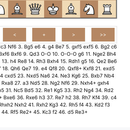
c3
Nf6
3.
Bg5
e6
4.
g4
Be7
5.
gxf5
exf5
6.
Bg2
c6
Bxf6
Bxf6
9.
Qd3
O-O
10.
O-O-O
g6
11.
Nge2
Bh4
2
13.
h4
Re8
14.
Rh3
Bxh4
15.
Rdh1
g5
16.
Qe2
Be6
7
18.
Qh6
Qe7
19.
e4
Qf8
20.
Qxf8+
Kxf8
21.
exd5
4
cxd5
23.
Nxd5
Na6
24.
Ne3
Kg6
25.
Bxb7
Nb4
Rxa8
27.
a3
Nd5
28.
Ng2
Nf6
29.
Nxh4+
gxh4
h5
31.
Nc5
Bd5
32.
Re1
Kg5
33.
Rh2
Ng4
34.
Rd2
+
Bxe6
36.
Rxe6
h3
37.
Re7
h2
38.
Rh7
Kf4
39.
c4
Rhxh2
Nxh2
41.
Rxh2
Kg3
42.
Rh5
f4
43.
Kd2
f3
44.
Rf5
Re2+
45.
Kc3
f2
46.
d5
Re3+