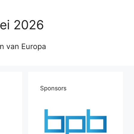
ei 2026
en van Europa
Sponsors