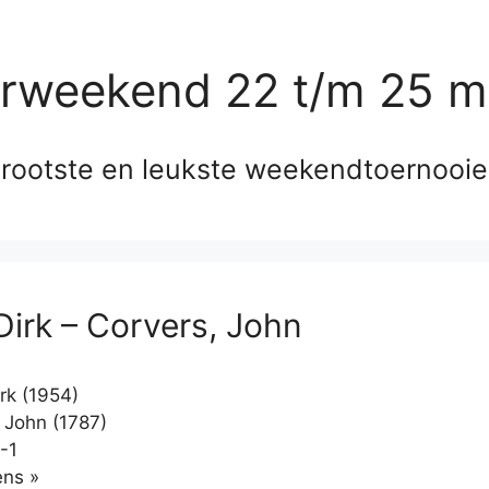
erweekend 22 t/m 25 m
rootste en leukste weekendtoernooi
Dirk – Corvers, John
rk (1954)
 John (1787)
-1
Klikken
ns »