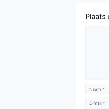
Plaats 
Reactie
Naam
E-
mail