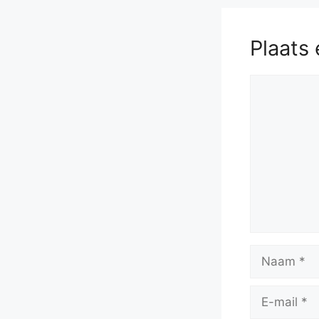
Plaats 
Reactie
Naam
E-
mail