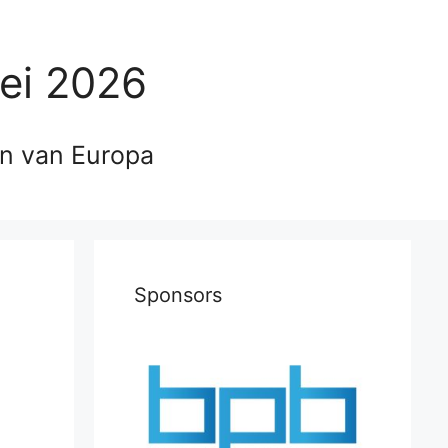
ei 2026
en van Europa
Sponsors