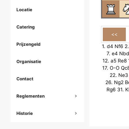
Locatie
Catering
Prijzengeld
1.
d4
Nf6
2
7.
e4
Nbd
12.
a5
Re8
Organisatie
17.
O-O
Qc
22.
Ne3
Contact
26.
Ng2
B
Rg6
31.
K
Reglementen
Historie