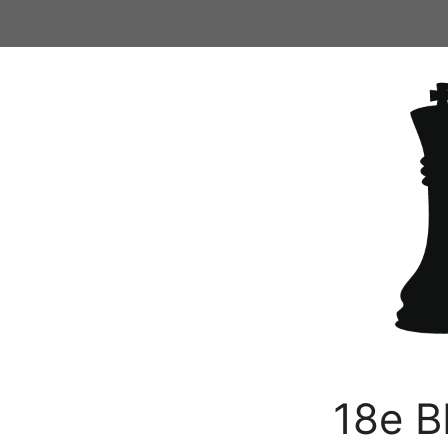
Ga
naar
de
inhoud
18e B