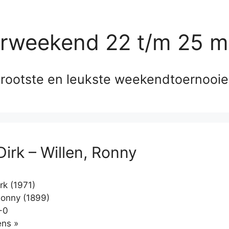
erweekend 22 t/m 25 m
rootste en leukste weekendtoernooi
Dirk – Willen, Ronny
rk (1971)
Ronny (1899)
-0
Klikken
ns »