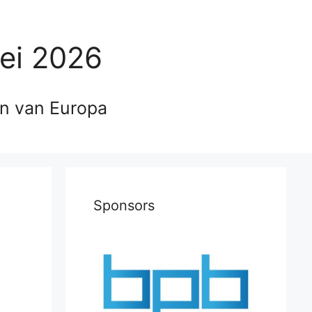
ei 2026
en van Europa
Sponsors