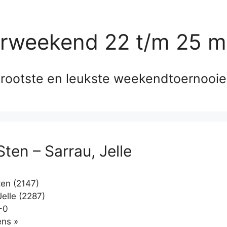
erweekend 22 t/m 25 m
rootste en leukste weekendtoernooi
ten – Sarrau, Jelle
en (2147)
elle (2287)
-0
Klikken
ns »