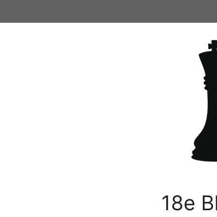
Ga
naar
de
inhoud
18e B