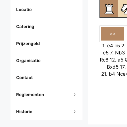
Locatie
Catering
Prijzengeld
1.
e4
c5
2.
e5
7.
Nb3
Rc8
12.
a5
Organisatie
Bxd5
17
21.
b4
Nce
Contact
Reglementen
Historie