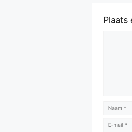
Plaats 
Reactie
Naam
E-
mail