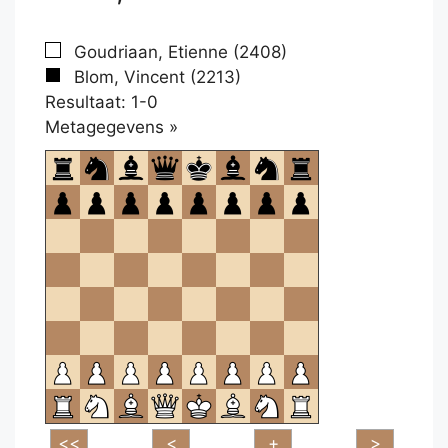
Goudriaan, Etienne (2408)
Blom, Vincent (2213)
Resultaat: 1-0
Klikken
Metagegevens »
om
te
openen.