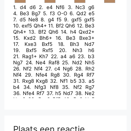
1.
d4
d6
2.
e4
Nf6
3.
Nc3
g6
4.
Be3
Bg7
5.
f3
O-O
6.
Qd2
e5
7.
d5
Ne8
8.
g4
f5
9.
gxf5
gxf5
10.
exf5
Qh4+
11.
Bf2
Qh6
12.
Be3
Qh4+
13.
Bf2
Qh6
14.
h4
Qxd2+
15.
Kxd2
Bh6+
16.
Be3
Bxe3+
17.
Kxe3
Bxf5
18.
Bh3
Nd7
19.
Bxf5
Rxf5
20.
Nh3
h6
21.
Rag1+
Kh7
22.
a4
a6
23.
b3
Ng7
24.
Ne4
Raf8
25.
Nd2
Nh5
26.
Nf2
Nf4
27.
c4
Ng6
28.
Rh2
Nf4
29.
Nfe4
Rg8
30.
Rg4
Rf7
31.
Rxg8
Kxg8
32.
Nf1
b5
33.
a5
b4
34.
Nfg3
Nf8
35.
Nf2
Rg7
36.
Nfe4
Rf7
37.
h5
Nd7
38.
Ne2
Nxe2
39.
Rxe2
Rf5
40.
Ra2
Nc5
41.
Nxc5
dxc5
42.
Rg2+
Kh7
43.
Rg6
Rxh5
44.
Rxa6
Rg5
45.
Rc6
Plaats een reactie